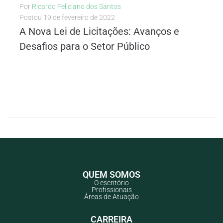
Por
Ricardo Feliciano dos Santos
Postou
19 de fevereiro de 2022
A Nova Lei de Licitações: Avanços e
Desafios para o Setor Público
LEIA MAIS
QUEM SOMOS
O escritório
Profissionais
Áreas de Atuação
CARREIRA